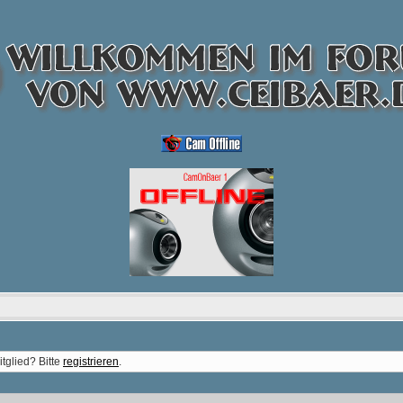
tglied? Bitte
registrieren
.