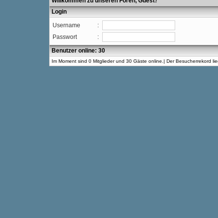
Willkommen zu unseren Foren, Guest
!
Login
Username
:
Passwort
:
Benutzer online: 30
Im Moment sind 0 Mitglieder und 30 Gäste online.| Der Besucherrekord l