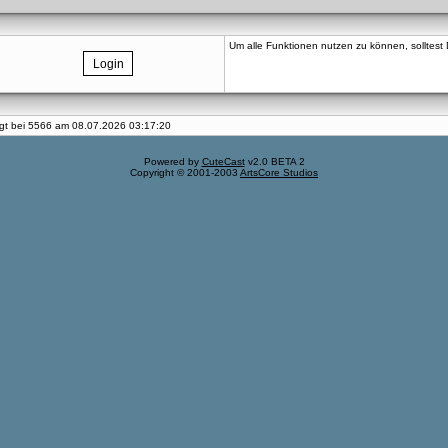
Um alle Funktionen nutzen zu können, solltest Du
iegt bei 5566 am 08.07.2026 03:17:20
Powered by
CuteCast
v2.0 BETA 2
Copyright © 2001-2003
ArtsCore Studios