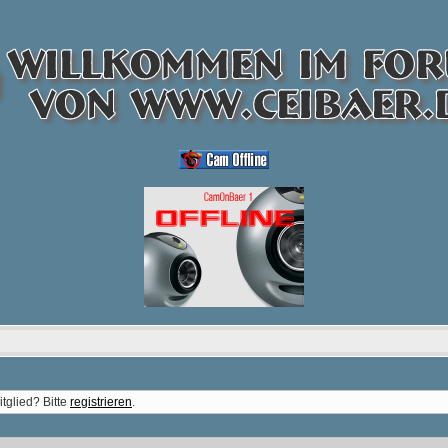
tglied? Bitte
registrieren
.