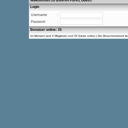
Willkommen zu unseren Foren, Guest
!
Login
Username
:
Passwort
:
Benutzer online: 35
Im Moment sind 0 Mitglieder und 35 Gäste online.| Der Besucherrekord l