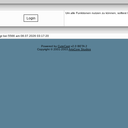
Um alle Funktionen nutzen zu können, solltest Du
iegt bei 5566 am 08.07.2026 03:17:20
Powered by
CuteCast
v2.0 BETA 2
Copyright © 2001-2003
ArtsCore Studios