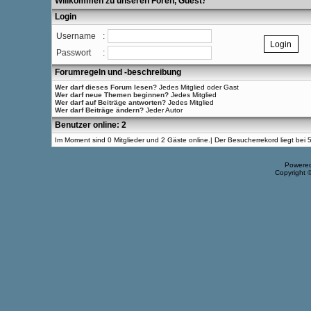
Willkommen zu unseren Foren, Guest
!
Login
Username
:
Passwort
:
Forumregeln und -beschreibung
Wer darf dieses Forum lesen?
Jedes Mitglied oder Gast
Wer darf neue Themen beginnen?
Jedes Mitglied
Wer darf auf Beiträge antworten?
Jedes Mitglied
Wer darf Beiträge ändern?
Jeder Autor
Benutzer online: 2
Im Moment sind 0 Mitglieder und 2 Gäste online.| Der Besucherrekord liegt be
Powere
Copyright