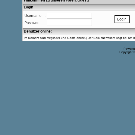
Willkommen zu unseren Foren, Guest
!
Login
Username
:
Passwort
:
Benutzer online:
Im Moment sind Mitglieder und Gäste online.| Der Besucherrekord liegt bei am
Powere
Copyright