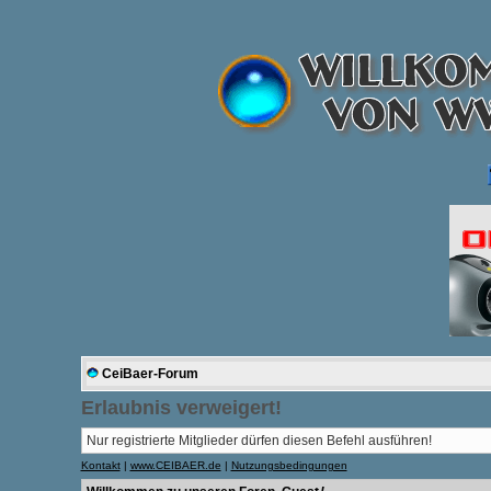
CeiBaer-Forum
Erlaubnis verweigert!
Nur registrierte Mitglieder dürfen diesen Befehl ausführen!
Kontakt
|
www.CEIBAER.de
|
Nutzungsbedingungen