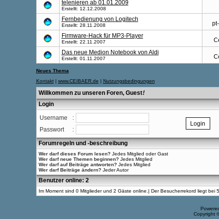
telenieren ab 01.01.2009
Erstellt: 12.12.2008
Fernbedienung von Logitech
pt
Erstellt: 28.11.2008
Firmware-Hack für MP3-Player
C
Erstellt: 22.11.2007
Das neue Medion Notebook von Aldi
C
Erstellt: 01.11.2007
Neues Thema
Kontakt
|
www.CEIBAER.de
|
Nutzungsbedingungen
Willkommen zu unseren Foren, Guest
!
Login
Username
:
Passwort
:
Forumregeln und -beschreibung
Wer darf dieses Forum lesen?
Jedes Mitglied oder Gast
Wer darf neue Themen beginnen?
Jedes Mitglied
Wer darf auf Beiträge antworten?
Jedes Mitglied
Wer darf Beiträge ändern?
Jeder Autor
Benutzer online: 2
Im Moment sind 0 Mitglieder und 2 Gäste online.| Der Besucherrekord liegt be
Powere
Copyright