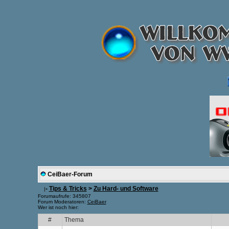
CeiBaer-Forum
-
Tips & Tricks
>
Zu Hard- und Software
|
Forumaufrufe: 345807
Forum Moderatoren:
CeiBaer
Wer ist noch hier:
#
Thema