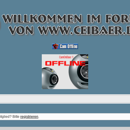
tglied? Bitte
registrieren
.