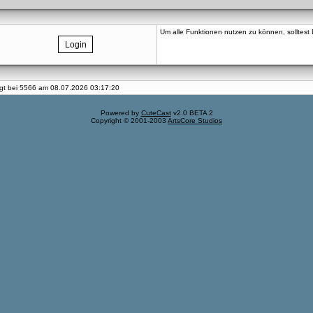
Um alle Funktionen nutzen zu können, solltest Du
iegt bei 5566 am 08.07.2026 03:17:20
Powered by
CuteCast
v2.0 BETA 2
Copyright © 2001-2003
ArtsCore Studios