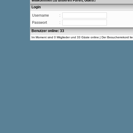
Willkommen zu unseren Foren, Guest
!
Login
Username
:
Passwort
:
Benutzer online: 33
Im Moment sind 0 Mitglieder und 33 Gäste online.| Der Besucherrekord l