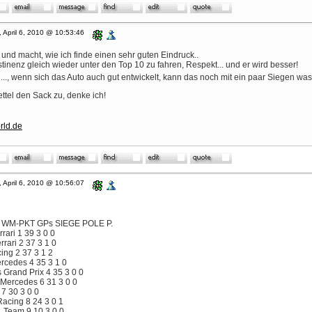
, April 6, 2010 @ 10:53:46
und macht, wie ich finde einen sehr guten Eindruck..
tinenz gleich wieder unter den Top 10 zu fahren, Respekt... und er wird besser!
.., wenn sich das Auto auch gut entwickelt, kann das noch mit ein paar Siegen was
ttel den Sack zu, denke ich!
rld.de
, April 6, 2010 @ 10:56:07
WM-PKT GPs SIEGE POLE P.
rari 1 39 3 0 0
rari 2 37 3 1 0
ing 2 37 3 1 2
rcedes 4 35 3 1 0
Grand Prix 4 35 3 0 0
Mercedes 6 31 3 0 0
7 30 3 0 0
acing 8 24 3 0 1
1 Team 9 10 3 0 0