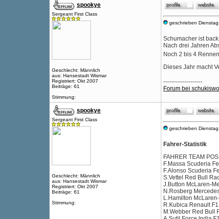
spookye
Sergeant First Class
geschrieben Dienstag
Schumacher ist back 
Nach drei Jahren Abs
Noch 2 bis 4 Rennen.
Dieses Jahr macht Ve
Geschlecht: Männlich
aus: Hansestadt Wismar
--------------------
Registriert: Okt 2007
Beiträge: 61
Forum bei schukiswo
Stimmung:
spookye
Sergeant First Class
geschrieben Dienstag
Fahrer-Statistik
FAHRER TEAM POS 
F.Massa Scuderia Fer
F.Alonso Scuderia Fer
Geschlecht: Männlich
S.Vettel Red Bull Rac
aus: Hansestadt Wismar
J.Button McLaren-Me
Registriert: Okt 2007
N.Rosberg Mercedes 
Beiträge: 61
L.Hamilton McLaren-
Stimmung:
R.Kubica Renault F1 
M.Webber Red Bull R
A.Sutil Force India F