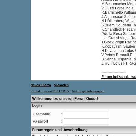
M.Schumacher Merced
V.Liuzzi Force India
R.Barrichello William
J.Alguersuari Scuder
N.Hülkenberg William
S.Buemi Scuderia To
K.Chandhok Hispania
P.de la Rosa Sauber 
L.di Grassi Virgin Ra
T.Glock Virgin Racin
K.Kobayashi Sauber 
H.Kovalainen Lotus 
V.Petrov Renault F1 
B.Senna Hispania Ra
J.Trulli Lotus F1 Rac
--------------------
Forum bei schukiswo
Neues Thema
Antworten
Kontakt
|
www.CEIBAER.de
|
Nutzungsbedingungen
Willkommen zu unseren Foren, Guest
!
Login
Username
:
Passwort
:
Forumregeln und -beschreibung