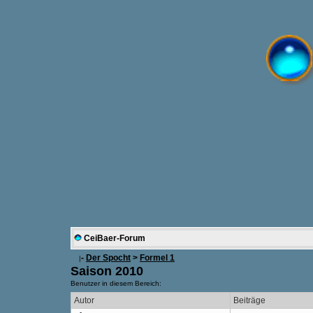
CeiBaer-Forum
-
Der Spocht
>
Formel 1
|
Saison 2010
Benutzer in diesem Bereich:
Autor
Beiträge