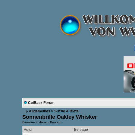
CeiBaer-Forum
-
Allgemeines
>
Suche & Biete
|
Sonnenbrille Oakley Whisker
Benutzer in diesem Bereich:
Autor
Beiträge