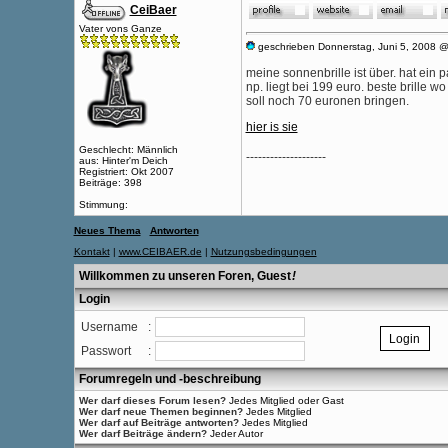
CeiBaer
Vater vons Ganze
geschrieben Donnerstag, Juni 5, 2008 
meine sonnenbrille ist über. hat ein p
np. liegt bei 199 euro. beste brille w
soll noch 70 euronen bringen.
hier is sie
Geschlecht: Männlich
--------------------
aus: Hinter'm Deich
Registriert: Okt 2007
Beiträge: 398
Stimmung:
Neues Thema
Antworten
Kontakt
|
www.CEIBAER.de
|
Nutzungsbedingungen
Willkommen zu unseren Foren, Guest
!
Login
Username
:
Passwort
:
Forumregeln und -beschreibung
Wer darf dieses Forum lesen?
Jedes Mitglied oder Gast
Wer darf neue Themen beginnen?
Jedes Mitglied
Wer darf auf Beiträge antworten?
Jedes Mitglied
Wer darf Beiträge ändern?
Jeder Autor