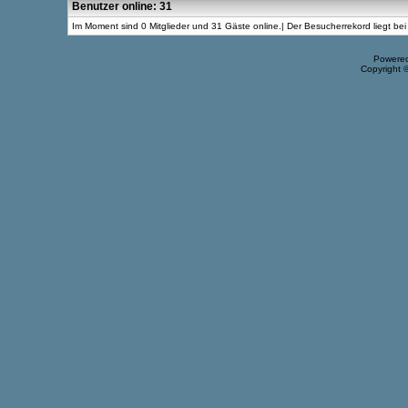
Benutzer online: 31
Im Moment sind 0 Mitglieder und 31 Gäste online.| Der Besucherrekord liegt b
Powere
Copyright