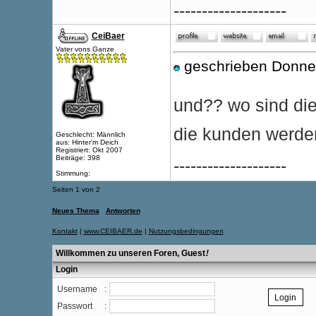
--------------------
CeiBaer
Vater vons Ganze
geschrieben Donner
und?? wo sind di
die kunden werde
Geschlecht: Männlich
aus: Hinter'm Deich
Registriert: Okt 2007
Beiträge: 398
--------------------
Stimmung:
Seiten 1 von 2
Neues Thema
Antworten
Kontakt
|
www.CEIBAER.de
|
Nutzungsbedingungen
Willkommen zu unseren Foren, Guest
!
Login
Username
:
Passwort
: