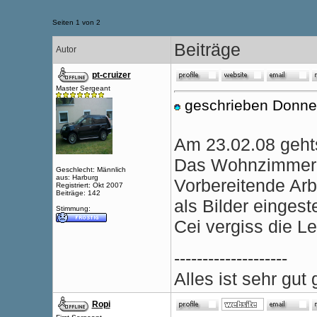
Seiten 1 von 2
Beiträge
Autor
pt-cruizer
Master Sergeant
geschrieben Donner
Am 23.02.08 gehts
Das Wohnzimmer 
Geschlecht: Männlich
aus: Harburg
Vorbereitende Ar
Registriert: Okt 2007
Beiträge: 142
als Bilder eingeste
Stimmung:
Cei vergiss die Lei
--------------------
Alles ist sehr gu
Ropi