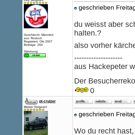
First Sergeant
geschrieben Freita
du weisst aber sc
halten.?
Geschlecht: Männlich
aus: Rostock
Registriert: Okt 2007
also vorher kärch
Beiträge: 264
Stimmung:
--------------------
aus Hackepeter wi
Der Besucherrekor
0
pt-cruizer
Master Sergeant
geschrieben Freita
Wo du recht hast, 