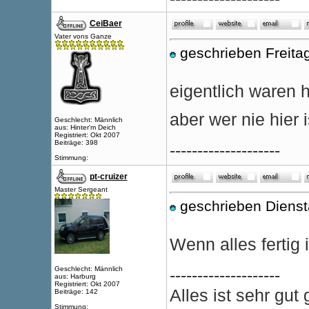
CeiBaer
Vater vons Ganze
geschrieben Freita
eigentlich waren 
aber wer nie hier i
Geschlecht: Männlich
aus: Hinter'm Deich
Registriert: Okt 2007
Beiträge: 398
--------------------
Stimmung:
pt-cruizer
Master Sergeant
geschrieben Dienst
Wenn alles fertig 
Geschlecht: Männlich
--------------------
aus: Harburg
Registriert: Okt 2007
Alles ist sehr gu
Beiträge: 142
Stimmung: