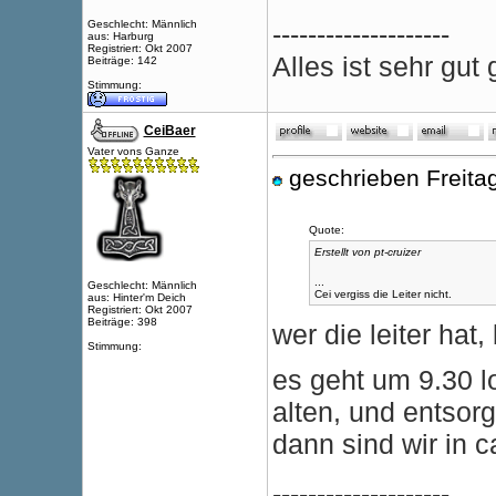
Geschlecht: Männlich
--------------------
aus: Harburg
Registriert: Okt 2007
Alles ist sehr gu
Beiträge: 142
Stimmung:
CeiBaer
Vater vons Ganze
geschrieben Freita
Quote:
Erstellt von pt-cruizer
...
Geschlecht: Männlich
Cei vergiss die Leiter nicht.
aus: Hinter'm Deich
Registriert: Okt 2007
Beiträge: 398
wer die leiter hat
Stimmung:
es geht um 9.30 l
alten, und entsor
dann sind wir in c
--------------------