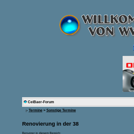
CeiBaer-Forum
-
Termine
>
Sonstige Termine
|
Renovierung in der 38
Benutzer in diesem Bereich: