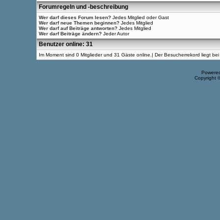
Forumregeln und -beschreibung
Wer darf dieses Forum lesen?
Jedes Mitglied oder Gast
Wer darf neue Themen beginnen?
Jedes Mitglied
Wer darf auf Beiträge antworten?
Jedes Mitglied
Wer darf Beiträge ändern?
Jeder Autor
Benutzer online: 31
Im Moment sind 0 Mitglieder und 31 Gäste online.| Der Besucherrekord liegt b
Powere
Copyright