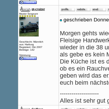
pt-cruizer
Master Sergeant
geschrieben Donne
Morgen gehts wied
Fleisige Handwe
Geschlecht: Männlich
aus: Harburg
wieder in die 38 u
Registriert: Okt 2007
Beiträge: 142
als gebe es kein
Stimmung:
Die Küche ist es 
ob es ein Rauchve
geben wird das er
euch beim nächst
--------------------
Alles ist sehr gu