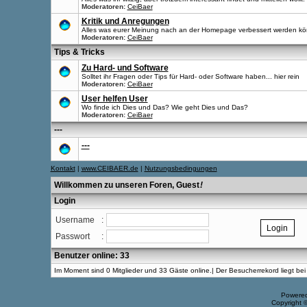
Moderatoren:
CeiBaer
Kritik und Anregungen
Alles was eurer Meinung nach an der Homepage verbessert werden kö
Moderatoren:
CeiBaer
Tips & Tricks
Zu Hard- und Software
Solltet ihr Fragen oder Tips für Hard- oder Software haben... hier rein
Moderatoren:
CeiBaer
User helfen User
Wo finde ich Dies und Das? Wie geht Dies und Das?
Moderatoren:
CeiBaer
---
---
Kontakt
|
www.CEIBAER.de
|
Nutzungsbedingungen
Willkommen zu unseren Foren, Guest
!
Login
Username
:
Passwort
:
Benutzer online: 33
Im Moment sind 0 Mitglieder und 33 Gäste online.| Der Besucherrekord liegt b
Powere
Copyright