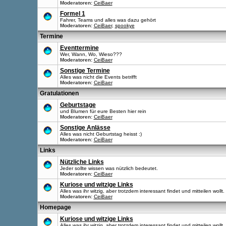
Moderatoren:
CeiBaer
Formel 1
Fahrer, Teams und alles was dazu gehört
Moderatoren:
CeiBaer
,
spookye
Termine
Eventtermine
Wer, Wann, Wo, Wieso???
Moderatoren:
CeiBaer
Sonstige Termine
Alles was nicht die Events betrifft
Moderatoren:
CeiBaer
Gratulationen
Geburtstage
und Blumen für eure Besten hier rein
Moderatoren:
CeiBaer
Sonstige Anlässe
Alles was nicht Geburtstag heisst :)
Moderatoren:
CeiBaer
Links
Nützliche Links
Jeder sollte wissen was nützlich bedeutet.
Moderatoren:
CeiBaer
Kuriose und witzige Links
Alles was ihr witzig, aber trotzdem interessant findet und mitteilen wollt.
Moderatoren:
CeiBaer
Homepage
Kuriose und witzige Links
Alles was ihr witzig, aber trotzdem interessant findet und mitteilen wollt.