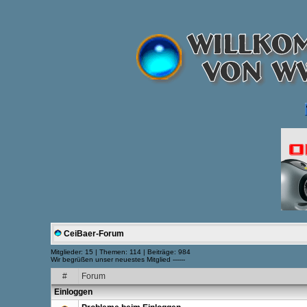
CeiBaer-Forum
Mitglieder: 15 | Themen: 114 | Beiträge: 984
Wir begrüßen unser neuestes Mitglied ------
#
Forum
Einloggen