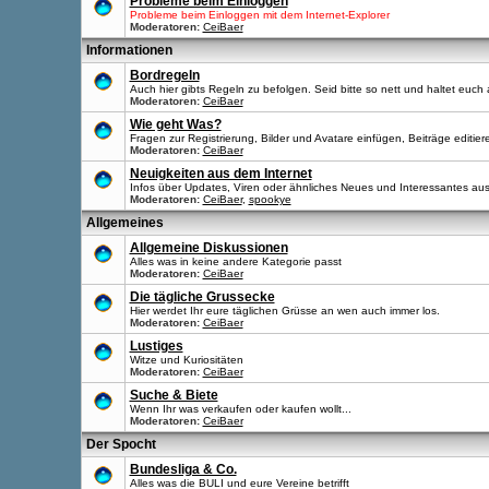
Probleme beim Einloggen
Probleme beim Einloggen mit dem Internet-Explorer
Moderatoren:
CeiBaer
Informationen
Bordregeln
Auch hier gibts Regeln zu befolgen. Seid bitte so nett und haltet euch 
Moderatoren:
CeiBaer
Wie geht Was?
Fragen zur Registrierung, Bilder und Avatare einfügen, Beiträge editier
Moderatoren:
CeiBaer
Neuigkeiten aus dem Internet
Infos über Updates, Viren oder ähnliches Neues und Interessantes aus
Moderatoren:
CeiBaer
,
spookye
Allgemeines
Allgemeine Diskussionen
Alles was in keine andere Kategorie passt
Moderatoren:
CeiBaer
Die tägliche Grussecke
Hier werdet Ihr eure täglichen Grüsse an wen auch immer los.
Moderatoren:
CeiBaer
Lustiges
Witze und Kuriositäten
Moderatoren:
CeiBaer
Suche & Biete
Wenn Ihr was verkaufen oder kaufen wollt...
Moderatoren:
CeiBaer
Der Spocht
Bundesliga & Co.
Alles was die BULI und eure Vereine betrifft