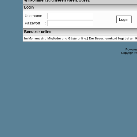
Willkommen zu unseren Foren, Guest
!
Login
Username
:
Passwort
:
Benutzer online:
Im Moment sind Mitglieder und Gäste online.| Der Besucherrekord liegt bei am
Powere
Copyright