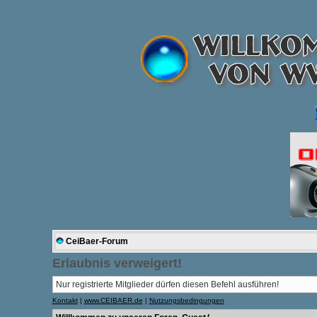
CeiBaer-Forum
Erlaubnis verweigert!
Nur registrierte Mitglieder dürfen diesen Befehl ausführen!
Kontakt
|
www.CEIBAER.de
|
Nutzungsbedingungen