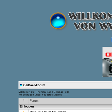
CeiBaer-Forum
Mitglieder: 15 | Themen: 114 | Beiträge: 984
Wir begrüßen unser neuestes Mitglied ------
#
Forum
Einloggen