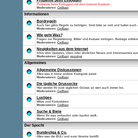
Probleme beim Einloggen
Probleme beim Einloggen mit dem Internet-Explorer
Moderatoren:
CeiBaer
Informationen
Bordregeln
Auch hier gibts Regeln zu befolgen. Seid bitte so nett und haltet euch 
Moderatoren:
CeiBaer
Wie geht Was?
Fragen zur Registrierung, Bilder und Avatare einfügen, Beiträge editier
Moderatoren:
CeiBaer
Neuigkeiten aus dem Internet
Infos über Updates, Viren oder ähnliches Neues und Interessantes aus
Moderatoren:
CeiBaer
,
spookye
Allgemeines
Allgemeine Diskussionen
Alles was in keine andere Kategorie passt
Moderatoren:
CeiBaer
Die tägliche Grussecke
Hier werdet Ihr eure täglichen Grüsse an wen auch immer los.
Moderatoren:
CeiBaer
Lustiges
Witze und Kuriositäten
Moderatoren:
CeiBaer
Suche & Biete
Wenn Ihr was verkaufen oder kaufen wollt...
Moderatoren:
CeiBaer
Der Spocht
Bundesliga & Co.
Alles was die BULI und eure Vereine betrifft