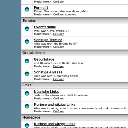
Moderatoren:
CeiBaer
Formel 1
Fahrer, Teams und alles was dazu gehört
Moderatoren:
CeiBaer
,
spookye
Termine
Eventtermine
Wer, Wann, Wo, Wieso???
Moderatoren:
CeiBaer
Sonstige Termine
Alles was nicht die Events betrifft
Moderatoren:
CeiBaer
Gratulationen
Geburtstage
und Blumen für eure Besten hier rein
Moderatoren:
CeiBaer
Sonstige Anlässe
Alles was nicht Geburtstag heisst :)
Moderatoren:
CeiBaer
Links
Nützliche Links
Jeder sollte wissen was nützlich bedeutet.
Moderatoren:
CeiBaer
Kuriose und witzige Links
Alles was ihr witzig, aber trotzdem interessant findet und mitteilen wollt.
Moderatoren:
CeiBaer
Homepage
Kuriose und witzige Links
Alles was ihr witzig, aber trotzdem interessant findet und mitteilen wollt.