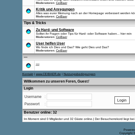
Moderatoren:
CeiBaer
Kritik und Anregungen
Alles was eurer Meinung nach an der Homepage verbessert werden kö
Moderatoren:
CeiBaer
Tips & Tricks
Zu Hard- und Software
Solltet ihr Fragen oder Tips für Hard- oder Software haben... hier rein
Moderatoren:
CeiBaer
User helfen User
Wo finde ich Dies und Das? Wie geht Dies und Das?
Moderatoren:
CeiBaer
---
---
Kontakt
|
www.CEIBAER.de
|
Nutzungsbedingungen
Willkommen zu unseren Foren, Guest
!
Login
Username
:
Passwort
:
Benutzer online: 32
Im Moment sind 0 Mitglieder und 32 Gäste online.| Der Besucherrekord liegt b
Powere
Copyright