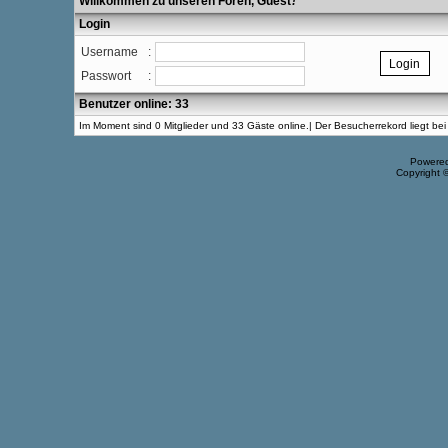
Willkommen zu unseren Foren, Guest
!
Login
Username
:
Passwort
:
Benutzer online: 33
Im Moment sind 0 Mitglieder und 33 Gäste online.| Der Besucherrekord liegt b
Powere
Copyright