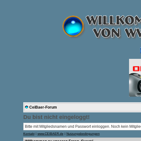
CeiBaer-Forum
Du bist nicht eingeloggt!
Bitte mit Mitgliedsnamen und Passwort einloggen. Noch kein Mitglie
Kontakt
|
www.CEIBAER.de
|
Nutzungsbedingungen