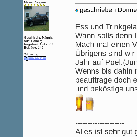
Master Sergeant
geschrieben Donne
Ess und Trinkgel
Wann solls denn 
Geschlecht: Männlich
aus: Harburg
Mach mal einen V
Registriert: Okt 2007
Beiträge: 142
Übrigens sind wir
Stimmung:
Jahr auf Poel.(Jun
Wenns bis dahin n
beauftrage doch e
und beköstige un
--------------------
Alles ist sehr gu