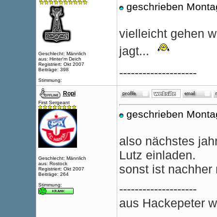
geschrieben Monta
vielleicht gehen 
jagt...
Geschlecht: Männlich
aus: Hinter'm Deich
Registriert: Okt 2007
--------------------
Beiträge: 398
Stimmung:
Ropi
First Sergeant
geschrieben Monta
also nächstes jah
Lutz einladen.
Geschlecht: Männlich
aus: Rostock
sonst ist nachher
Registriert: Okt 2007
Beiträge: 264
Stimmung:
--------------------
aus Hackepeter wi