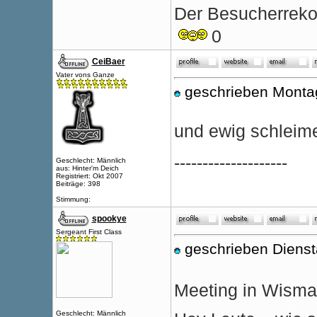
Der Besucherrekor
0
CeiBaer
Vater vons Ganze
geschrieben Monta
und ewig schleime
--------------------
Geschlecht: Männlich
aus: Hinter'm Deich
Registriert: Okt 2007
Beiträge: 398
Stimmung:
spookye
Sergeant First Class
geschrieben Diens
Meeting in Wisma
Geschlecht: Männlich