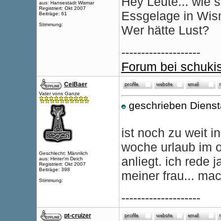
Hey Leute... wie 
aus: Hansestadt Wismar
Registriert: Okt 2007
Essgelage in Wis
Beiträge: 61
Stimmung:
Wer hätte Lust?
--------------------
Forum bei schuki
CeiBaer
Vater vons Ganze
geschrieben Dienst
ist noch zu weit i
woche urlaub im o
Geschlecht: Männlich
anliegt. ich rede j
aus: Hinter'm Deich
Registriert: Okt 2007
Beiträge: 398
meiner frau... ma
Stimmung:
--------------------
pt-cruizer