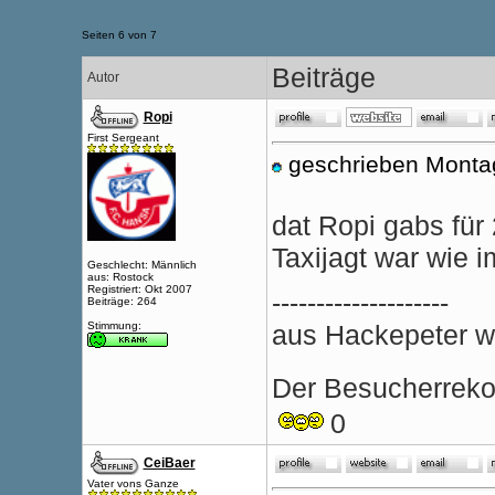
Seiten 6 von 7
Beiträge
Autor
Ropi
First Sergeant
geschrieben Monta
dat Ropi gabs für 
Taxijagt war wie i
Geschlecht: Männlich
aus: Rostock
Registriert: Okt 2007
--------------------
Beiträge: 264
Stimmung:
aus Hackepeter wi
Der Besucherrekor
0
CeiBaer
Vater vons Ganze