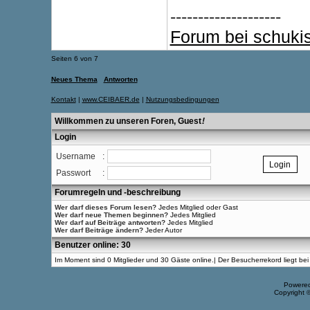
--------------------
Forum bei schuki
Seiten 6 von 7
Neues Thema
Antworten
Kontakt
|
www.CEIBAER.de
|
Nutzungsbedingungen
Willkommen zu unseren Foren, Guest
!
Login
Username
:
Passwort
:
Forumregeln und -beschreibung
Wer darf dieses Forum lesen?
Jedes Mitglied oder Gast
Wer darf neue Themen beginnen?
Jedes Mitglied
Wer darf auf Beiträge antworten?
Jedes Mitglied
Wer darf Beiträge ändern?
Jeder Autor
Benutzer online: 30
Im Moment sind 0 Mitglieder und 30 Gäste online.| Der Besucherrekord liegt b
Powere
Copyright