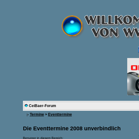
CeiBaer-Forum
-
Termine
>
Eventtermine
|
Die Eventtermine 2008 unverbindlich
Benutzer in diesem Bereich: