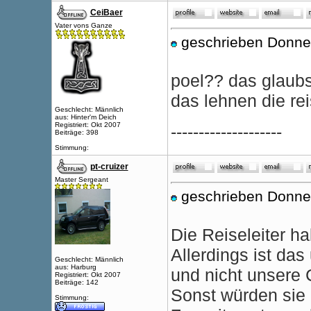
CeiBaer
Vater vons Ganze
geschrieben Donne
poel?? das glaubst
das lehnen die rei
Geschlecht: Männlich
aus: Hinter'm Deich
Registriert: Okt 2007
--------------------
Beiträge: 398
Stimmung:
pt-cruizer
Master Sergeant
geschrieben Donne
Die Reiseleiter h
Allerdings ist da
Geschlecht: Männlich
aus: Harburg
und nicht unser
Registriert: Okt 2007
Beiträge: 142
Sonst würden sie
Stimmung: