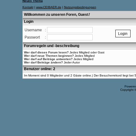
Neues Thema
Kontakt
|
www.CEIBAER.de
|
Nutzungsbedingungen
Willkommen zu unseren Foren, Guest
!
Login
Username
:
Passwort
:
Forumregeln und -beschreibung
Wer darf dieses Forum lesen?
Jedes Mitglied oder Gast
Wer darf neue Themen beginnen?
Jedes Mitglied
Wer darf auf Beiträge antworten?
Jedes Mitglied
Wer darf Beiträge ändern?
Jeder Autor
Benutzer online: 2
Im Moment sind 0 Mitglieder und 2 Gäste online.| Der Besucherrekord liegt be
Powere
Copyright