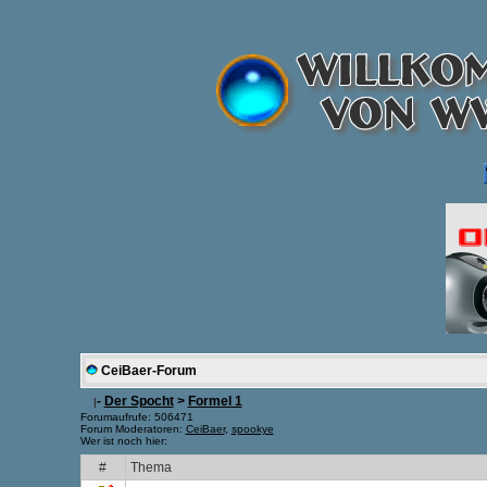
CeiBaer-Forum
-
Der Spocht
>
Formel 1
|
Forumaufrufe: 506471
Forum Moderatoren:
CeiBaer
,
spookye
Wer ist noch hier:
#
Thema