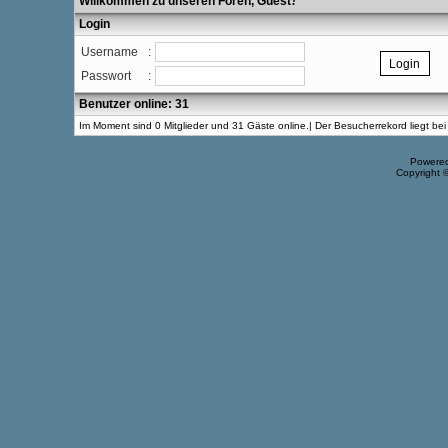
Willkommen zu unseren Foren, Guest
!
Login
Username
:
Passwort
:
Benutzer online: 31
Im Moment sind 0 Mitglieder und 31 Gäste online.| Der Besucherrekord liegt b
Powere
Copyright