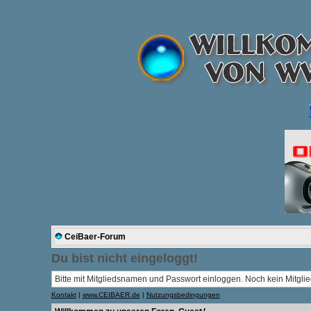
CeiBaer-Forum
Du bist nicht eingeloggt!
Bitte mit Mitgliedsnamen und Passwort einloggen. Noch kein Mitglie
Kontakt
|
www.CEIBAER.de
|
Nutzungsbedingungen