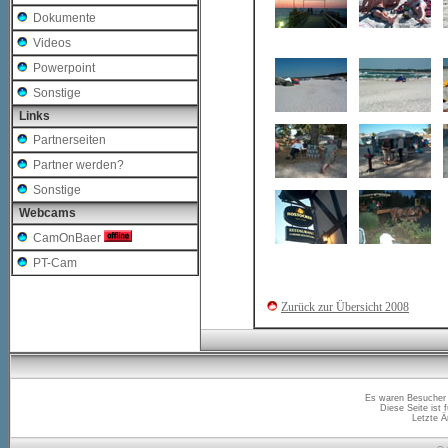
Dokumente
Videos
Powerpoint
Sonstige
Links
Partnerseiten
Partner werden?
Sonstige
Webcams
CamOnBaer
PT-Cam
Zurück zur Übersicht 2008
Es waren
Besucher 
Diese Seite ist 
Letzte 