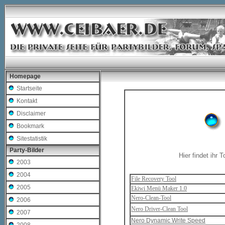
Homepage
Startseite
Kontakt
Disclaimer
Bookmark
Sitestatistik
Party-Bilder
Hier findet ihr
2003
2004
File Recovery Tool
2005
Ekiwi Menü Maker 1.0
Nero-Clean-Tool
2006
Nero Driver-Clean Tool
2007
Nero Dynamic Write Speed