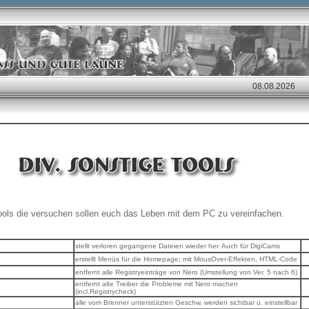
 Tools die versuchen sollen euch das Leben mit dem PC zu vereinfachen.
stellt verloren gegangene Dateien wieder her. Auch für DigiCams
erstellt Menüs für die Homepage; mit MousOver-Effekten, HTML-Code
entfernt alle Registryeinträge von Nero (Umstellung von Ver. 5 nach 6)
entfernt alte Treiber die Probleme mit Nero machen
(incl.Registrycheck)
alle vom Brenner unterstützten Geschw. werden sichtbar u. einstellbar