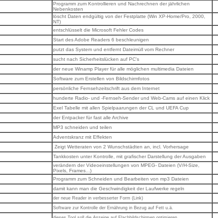
Programm zum Kontrollieren und Nachrechnen der jährlichen
Nebenkosten
löscht Daten endgültig von der Festplatte (Win XP-Home/Pro, 2000,
NT)
entschlüsselt die Microsoft Fehler Codes
Start des Adobe Readers 6 beschleunigen
putzt das System und entfernt Dateimüll vom Rechner
sucht nach Sicherheitslücken auf PC's
der neue Winamp Player für alle möglichen multimedia Dateien
Software zum Erstellen von Bildschirmfotos
persönliche Fernsehzeitschrift aus dem Internet
hunderte Radio- und -Fernseh-Sender und Web-Cams auf einen Klick
Exel Tabelle mit allen Spielpaarungen der CL und UEFA Cup
der Entpacker für fast alle Archive
MP3 schneiden und teilen
Adventskranz mit Effekten
Zeigt Wetteraten von 2 Wunschstädten an, incl. Vorhersage
Tankkosten unter Kontrolle, mit grafischer Darstellung der Ausgaben
verändern der Videoeinstellungen von MPEG- Dateien (V/H-Size,
Pixels, Frames...)
Programm zum Schneiden und Bearbeiten von mp3 Dateien
damit kann man die Geschwindigkeit der Laufwerke regeln
der neue Reader in verbesserter Form (Link)
Software zur Kontrolle der Ernährung in Bezug auf Fett u.ä.
dieses Tool soll die Anzeige auf Flachbildschirmen optimieren