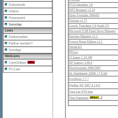
DVD Identifier 3.6
Dokumente
MP3 Renamer v3.24
Videos
Elster Formular 2004/05
Powerpoint
Treesize v1.75
Sonstige
Google Translator
2.0 (build 35)
Links
Microsoft USB Flash Drive Manager
Passfoto Manager v1.1
Partnerseiten
Everest Home Edition v2.2
Partner werden?
ShrinkTo5
Sonstige
PPLive
Webcams
CCleaner 1.24.180
XP Antispy 3.96.4
CamOnBaer
Elsterformular 2006/2007
PT-Cam
Dr. Hardware 2006 / 7.0.0d
FreeMeter 2.7.7
WinBar XP 2007 4.1.0.0
Vista Lite 0.95 beta
Vista Startmenü