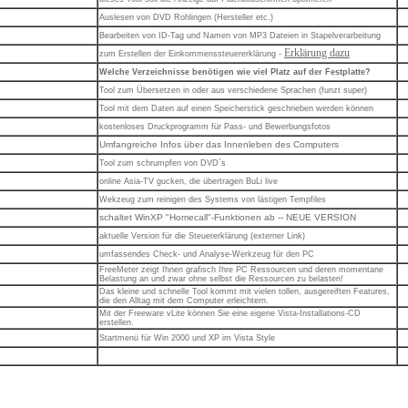
Auslesen von DVD Rohlingen (Hersteller etc.)
Bearbeiten von ID-Tag und Namen von MP3 Dateien in Stapelverarbeitung
Erklärung dazu
zum Erstellen der Einkommenssteuererklärung -
Welche Verzeichnisse benötigen wie viel Platz auf der Festplatte?
Tool zum Übersetzen in oder aus verschiedene Sprachen (funzt super)
Tool mit dem Daten auf einen Speicherstick geschrieben werden können
kostenloses Druckprogramm für Pass- und Bewerbungsfotos
Umfangreiche Infos über das Innenleben des Computers
Tool zum schrumpfen von DVD´s
online Asia-TV gucken, die übertragen BuLi live
Wekzeug zum reinigen des Systems von lästigen Tempfiles
schaltet WinXP "Homecall"-Funktionen ab -- NEUE VERSION
aktuelle Version für die Steuererklärung (externer Link)
umfassendes Check- und Analyse-Werkzeug für den PC
FreeMeter zeigt Ihnen grafisch Ihre PC Ressourcen und deren momentane
Belastung an und zwar ohne selbst die Ressourcen zu belasten!
Das kleine und schnelle Tool kommt mit vielen tollen, ausgereiften Features,
die den Alltag mit dem Computer erleichtern.
Mit der Freeware vLite können Sie eine eigene Vista-Installations-CD
erstellen.
Startmenü für Win 2000 und XP im Vista Style