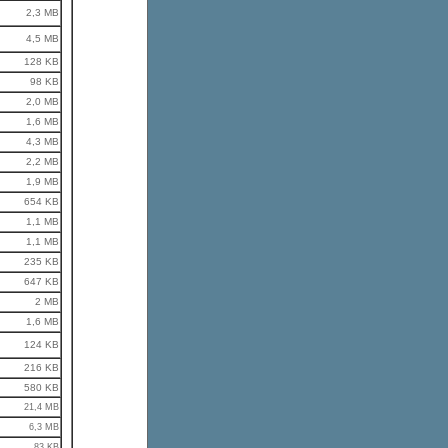
2,3 MB
4,5 MB
128 KB
98 KB
2,0 MB
1,6 MB
4,3 MB
2,2 MB
1,9 MB
654 KB
1,1 MB
1,1 MB
235 KB
647 KB
2 MB
1,6 MB
124 KB
216 KB
580 KB
21,4 MB
6,3 MB
83 KB