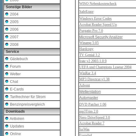
2008
WISO Nebenkostencheck
Sonstige Bilder
SafeErase
2004
Windows Error Codes
2005
Acrobat Reader Speed Up
2006
Purgatio Pro 7.0
Microsoft Security Analizer
2007
Winamp 5.05
2008
Hardcopy
Service
TV Genial 3.2
Gästebuch
Irate v2 2003.1.0.9
Forum
UEFA und Champions League 2004
WinRar 3.4
Wetter
MP3 Directcut v1.38
Chat
Advent
E-Cards
Wetterstation
Tarifrechner für Strom
Automaster
DVD Patcher 1.06
Benzinpreisvergleich
mp3Trim 2.0
Downloads
Nero DriveSpeed 3.0
Antiviren
Acrobat Reader 7
Updates
IssWas
Online
Eyerelief