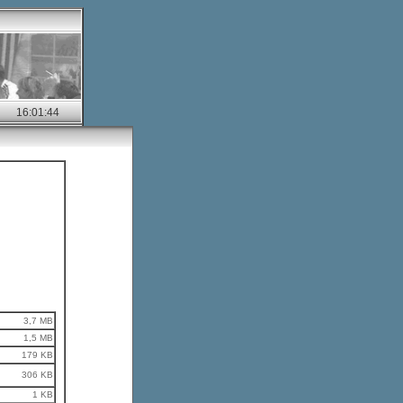
3,7 MB
1,5 MB
179 KB
306 KB
1 KB